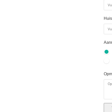
Hui
Aanm
Opme