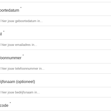
*
oortedatum
*
l
*
efoonnummer
ijfsnaam (optioneel)
*
code