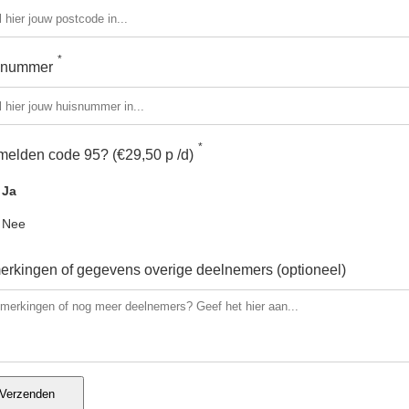
*
snummer
*
elden code 95? (€29,50 p /d)
Ja
Nee
rkingen of gegevens overige deelnemers (optioneel)
Verzenden