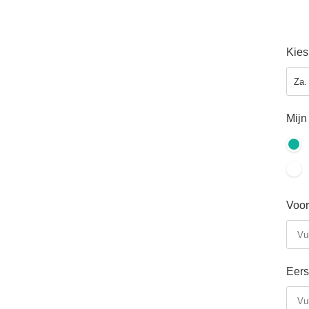
Kies
Mijn 
Voo
Eers