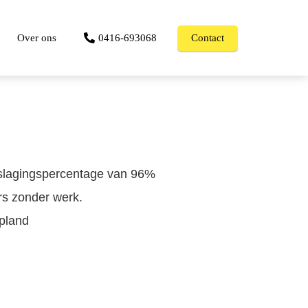
Over ons
0416-693068
Contact
 slagingspercentage van 96%
rs zonder werk.
epland