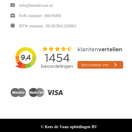
info@keesdevaan.nl
KvK nummer: 86039490
BTW nummer: NL863841326B01
© Kees de Vaan opleidingen BV