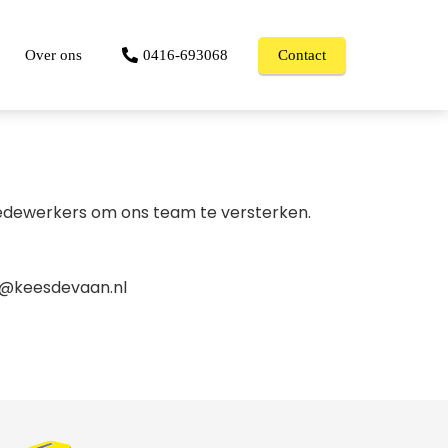
Over ons
0416-693068
Contact
f medewerkers om ons team te versterken.
fo@keesdevaan.nl