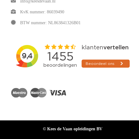
info@keesdevaan.nl
KvK nummer: 86039490
BTW nummer: NL863841326B01
© Kees de Vaan opleidingen BV