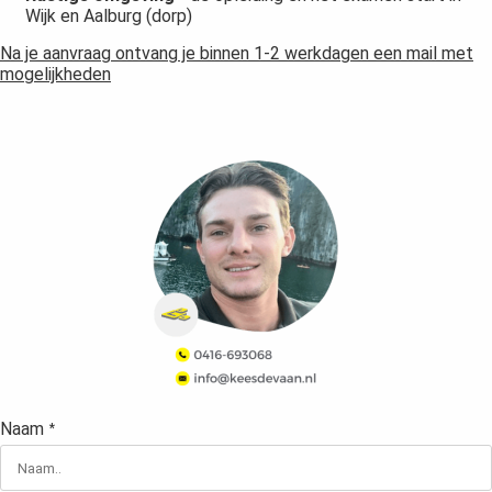
Wijk en Aalburg (dorp)
Na je aanvraag ontvang je binnen 1-2 werkdagen een mail met
mogelijkheden
Naam
*