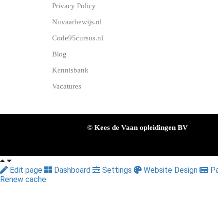
Privacy Policy
Nuvaarbewijs.nl
Code95cursus.nl
Blog
Kennisbank
Vacatures
© Kees de Vaan opleidingen BV
Edit page
Dashboard
Settings
Website Design
Pa
Renew cache