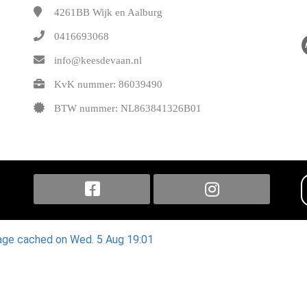
4261BB
Wijk en Aalburg
0416693068
info@keesdevaan.nl
KvK nummer: 86039490
BTW nummer: NL863841326B01
ge cached on Wed. 5 Aug 19:01