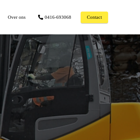
Over ons
0416-693068
Contact