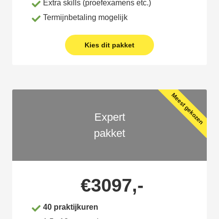
Extra skills (proefexamens etc.)
Termijnbetaling mogelijk
Kies dit pakket
Meest gekozen
Expert
pakket
€3097,-
40 praktijkuren