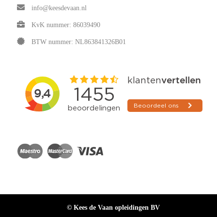
info@keesdevaan.nl
KvK nummer: 86039490
BTW nummer: NL863841326B01
© Kees de Vaan opleidingen BV