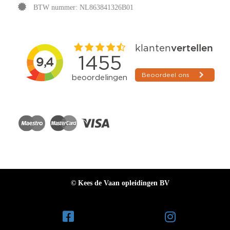
BTW nummer: NL863841326B01
© Kees de Vaan opleidingen BV