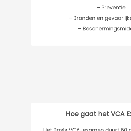
– Preventie
– Branden en gevaarlijk
– Beschermingsmid
Hoe gaat het VCA 
Het Basis VCA-examen duurt 60 m