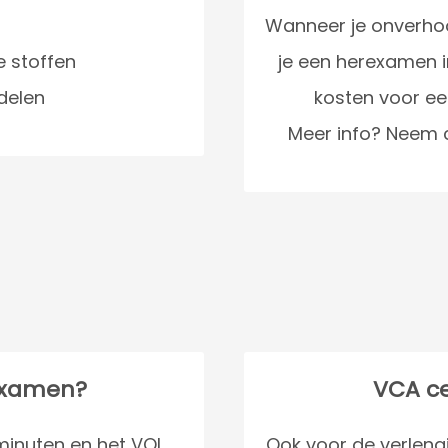
Wanneer je onverhoo
e stoffen
je een herexamen i
delen
kosten voor ee
Meer info? Neem 
Examen?
VCA ce
inuten en het VOL
Ook voor de verlengi