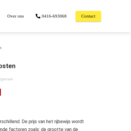
Over ons
0416-693068
Contact
n
kosten
algemeen
chillend. De prijs van het rijbewijs wordt
nde factoren zoals: de grootte van de