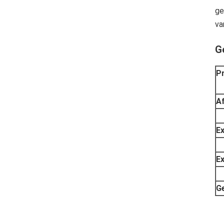
ge
va
G
P
Af
Ex
Ex
Ge