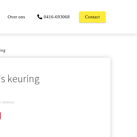
Over ons
0416-693068
Contact
ing
js keuring
rijbewijs